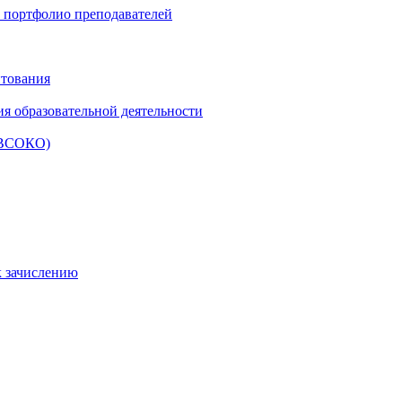
и портфолио преподавателей
итования
ия образовательной деятельности
 (ВСОКО)
к зачислению