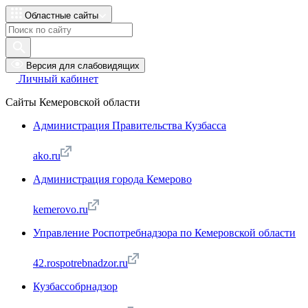
Областные сайты
Версия для слабовидящих
Личный кабинет
Сайты Кемеровской области
Администрация Правительства Кузбасса
ako.ru
Администрация города Кемерово
kemerovo.ru
Управление Роспотребнадзора по Кемеровской области
42.rospotrebnadzor.ru
Кузбассобрнадзор