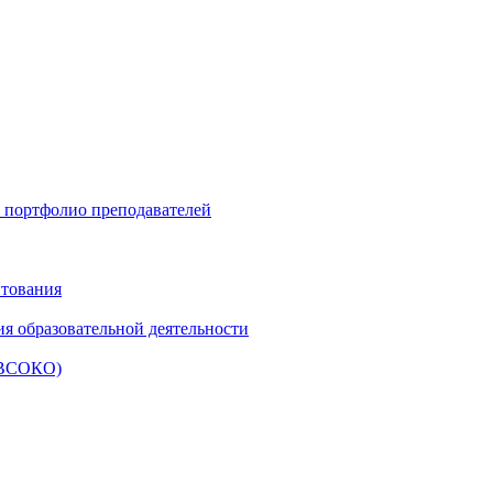
и портфолио преподавателей
итования
ия образовательной деятельности
 (ВСОКО)