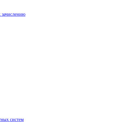
к зачислению
отных систем