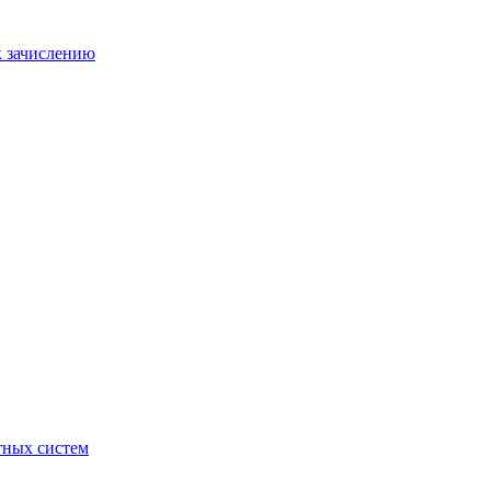
к зачислению
отных систем