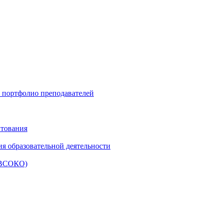
и портфолио преподавателей
итования
ия образовательной деятельности
 (ВСОКО)