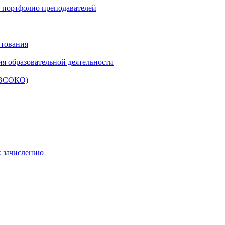
и портфолио преподавателей
итования
ия образовательной деятельности
 (ВСОКО)
к зачислению