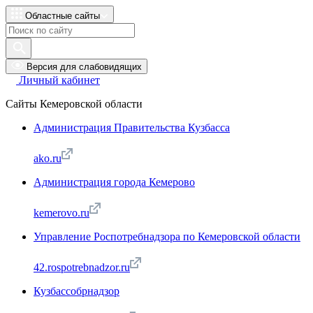
Областные сайты
Версия для слабовидящих
Личный кабинет
Сайты Кемеровской области
Администрация Правительства Кузбасса
ako.ru
Администрация города Кемерово
kemerovo.ru
Управление Роспотребнадзора по Кемеровской области
42.rospotrebnadzor.ru
Кузбассобрнадзор