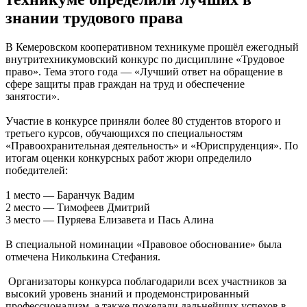
знании трудового права
В Кемеровском кооперативном техникуме прошёл ежегодный
внутритехникумовский конкурс по дисциплине «Трудовое
право». Тема этого года — «Лучший ответ на обращение в
сфере защиты прав граждан на труд и обеспечение
занятости».
Участие в конкурсе приняли более 80 студентов второго и
третьего курсов, обучающихся по специальностям
«Правоохранительная деятельность» и «Юриспруденция». По
итогам оценки конкурсных работ жюри определило
победителей:
1 место — Баранчук Вадим
2 место — Тимофеев Дмитрий
3 место — Пуряева Елизавета и Пась Алина
В специальной номинации «Правовое обоснование» была
отмечена Николькина Стефания.
Организаторы конкурса поблагодарили всех участников за
высокий уровень знаний и продемонстрированный
профессионализм, а также пожелали дальнейших успехов в