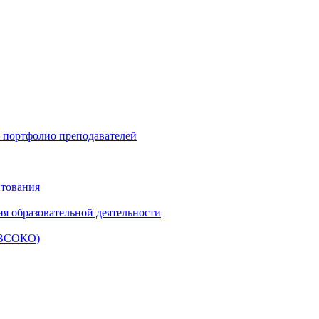
и портфолио преподавателей
итования
ия образовательной деятельности
 (ВСОКО)