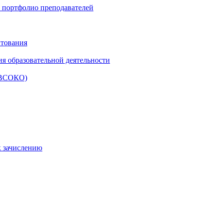
и портфолио преподавателей
итования
ия образовательной деятельности
 (ВСОКО)
к зачислению