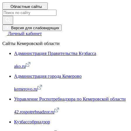
Областные сайты
Версия для слабовидящих
Личный кабинет
Сайты Кемеровской области
Администрация Правительства Кузбасса
ako.ru
Администрация города Кемерово
kemerovo.ru
Управление Роспотребнадзора по Кемеровской области
42.rospotrebnadzor.ru
Кузбассобрнадзор