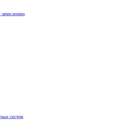
к зачислению
отных систем