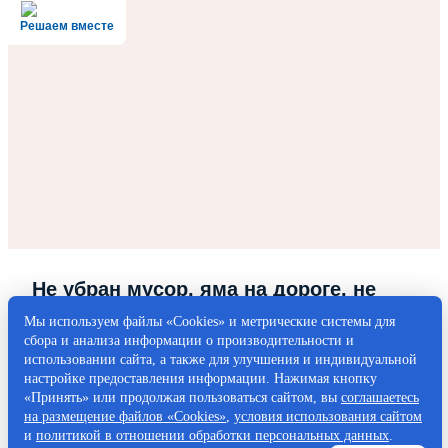
Решаем вместе
Не убран мусор, яма на дороге, не
горит фонарь?
Мы используем файлы «Cookies» и метрические системы для
сбора и анализа информации о производительности и
Столкнулись с проблемой — сообщите о ней!
использовании сайта, а также для улучшения и индивидуальной
настройке предоставления информации. Нажимая кнопку
«Принять» или продолжая пользоваться сайтом, вы
соглашаетесь
Написать о проблеме
на размещение файлов «Cookies»
,
условия использования сайтом
и
политикой в отношении обработки персональных данных
.