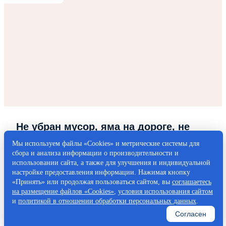
Не убран мусор, яма на дороге, не
горит фонарь?
Мы используем файлы «Cookies» и метрические системы для
сбора и анализа информации о производительности и
Столкнулись с проблемой — сообщите о ней!
использовании сайта, а также для улучшения и индивидуальной
настройке предоставления информации. Нажимая кнопку
«Принять» или продолжая пользоваться сайтом, вы
соглашаетесь
Написать о проблеме
на размещение файлов «Cookies»
,
условия использования сайтом
и
политикой в отношении обработки персональных данных
.
Согласен