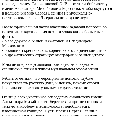
преподавателем Сапожниковой Э. В. посетили библиотеку
имени Александра Михайловича Береснева, чтобы окунуться
в волшебный мир Сергея Есенина на музыкально-
поэтическом вечере «Я сердцем никогда не лгу»
После официальной части участники задавали вопросы об
источниках вдохновения поэта и узнавали любопытные
факты:
• о его дружбе с Анной Ахматовой и Владимиром
Маяковским
• о влиянии крестьянских корней на его лирический стиль
• о драматических страницах биографии и ранней утрате
Многие впервые услышали, как идеально «звучат»
есенинские стихи в живом музыкальном оформлении.
Ребята отметили, что мероприятие помогло глубже
почувствовать русскую душу и понять, почему строки
Есенина остаются актуальными спустя столетие.
От лица всех участников благодарим библиотеку имени
Александра Михайловича Береснева и организаторов за
тёплую атмосферу и возможность приобщиться к
классической культуре! Пусть поэзия Сергея Есенина
продолжает вдохновлять нас на творчество и искренние