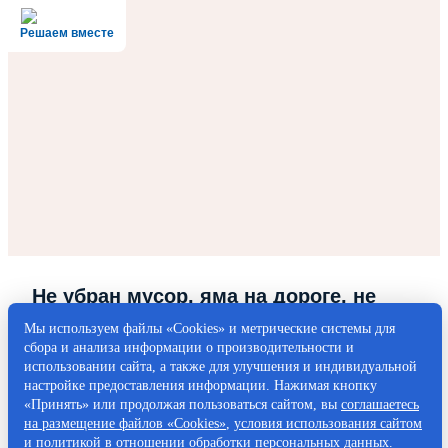
Решаем вместе
Не убран мусор, яма на дороге, не
горит фонарь?
Мы используем файлы «Cookies» и метрические системы для
сбора и анализа информации о производительности и
Столкнулись с проблемой — сообщите о ней!
использовании сайта, а также для улучшения и индивидуальной
настройке предоставления информации. Нажимая кнопку
«Принять» или продолжая пользоваться сайтом, вы
соглашаетесь
Написать о проблеме
на размещение файлов «Cookies»
,
условия использования сайтом
и
политикой в отношении обработки персональных данных
.