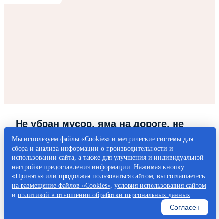
Не убран мусор, яма на дороге, не
горит фонарь?
Мы используем файлы «Cookies» и метрические системы для
сбора и анализа информации о производительности и
Столкнулись с проблемой — сообщите о ней!
использовании сайта, а также для улучшения и индивидуальной
настройке предоставления информации. Нажимая кнопку
«Принять» или продолжая пользоваться сайтом, вы
соглашаетесь
Написать о проблеме
на размещение файлов «Cookies»
,
условия использования сайтом
и
политикой в отношении обработки персональных данных
.
Согласен