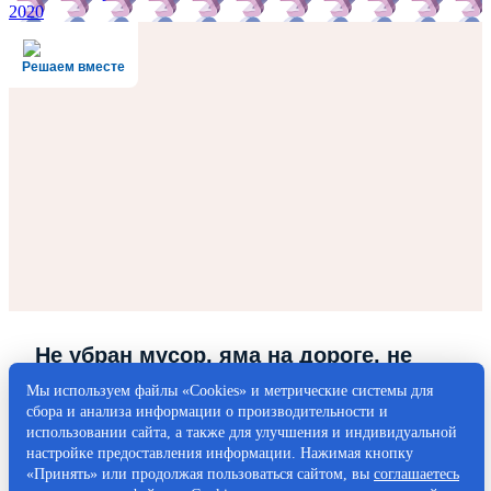
2020
Решаем вместе
Не убран мусор, яма на дороге, не
горит фонарь?
Мы используем файлы «Cookies» и метрические системы для
сбора и анализа информации о производительности и
Столкнулись с проблемой — сообщите о ней!
использовании сайта, а также для улучшения и индивидуальной
настройке предоставления информации. Нажимая кнопку
«Принять» или продолжая пользоваться сайтом, вы
соглашаетесь
Написать о проблеме