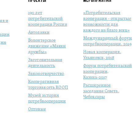
190 лет
«Потребительская
потребительской
кооперация – открытые
ия и
кооперации России
возможности для
каждого на благо всех»
Автолавки
рации
Международный форум
Волонтерское
ции
потребкооперации. 2019
движение «Маяки
дружбы»
Новая кооперация.
Ульяновск, 2018
Заготовительная
деятельность
Форум потребительской
кооперации,
Законотворчество
Казань-2017
Кооперативная
Расширенное
торговая сеть КООП
заседание Совета.
Музей истории
Чебоксары
потребкооперации
Оптовые
продовольственные
рынки
Молодая
кооперация