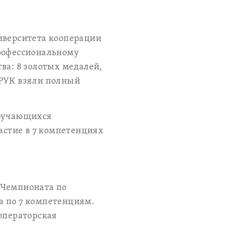
иверситета кооперации
профессиональному
ва: 8 золотых медалей,
 РУК взяли полный
обучающихся
стие в 7 компетенциях
 Чемпионата по
а по 7 компетенциям.
операторская