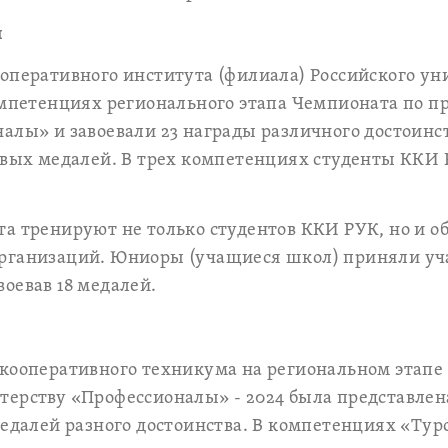
н
оперативного института (филиала) Российского ун
омпетенциях регионального этапа Чемпионата по 
алы» и завоевали 23 награды различного достоинст
зовых медалей. В трех компетенциях студенты ККИ
та тренируют не только студентов ККИ РУК, но и 
рганизаций. Юниоры (учащиеся школ) приняли уча
оевав 18 медалей.
 кооперативного техникума на региональном этапе
терству «Профессионалы» - 2024 была представлен
медалей разного достоинства. В компетенциях «Тур