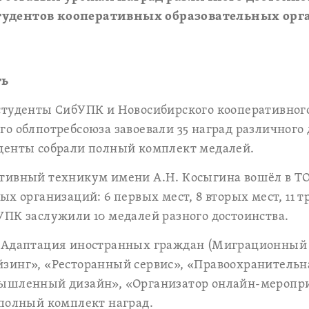
удентов кооперативных образовательных орг
ть
студенты СибУПК и Новосибирского кооперативног
о облпотребсоюза завоевали 35 наград различного 
денты собрали полный комплект медалей.
тивный техникум имени А.Н. Косыгина вошёл в ТОП
х организаций: 6 первых мест, 8 вторых мест, 11 тр
ПК заслужили 10 медалей разного достоинства.
«Адаптация иностранных граждан (Миграционный 
зинг», «Ресторанный сервис», «Правоохранительн
ышленный дизайн», «Организатор онлайн-меропр
 полный комплект наград.