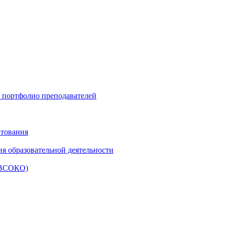
и портфолио преподавателей
итования
ия образовательной деятельности
 (ВСОКО)