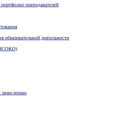
и портфолио преподавателей
итования
ия образовательной деятельности
 (ВСОКО)
к зачислению