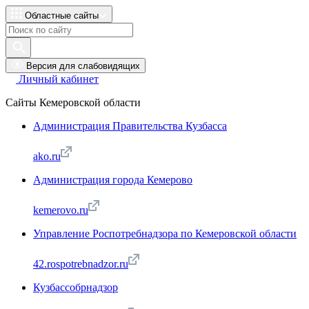
Областные сайты
Версия для слабовидящих
Личный кабинет
Сайты Кемеровской области
Администрация Правительства Кузбасса
ako.ru
Администрация города Кемерово
kemerovo.ru
Управление Роспотребнадзора по Кемеровской области
42.rospotrebnadzor.ru
Кузбассобрнадзор