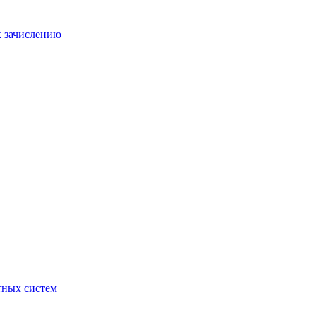
к зачислению
отных систем