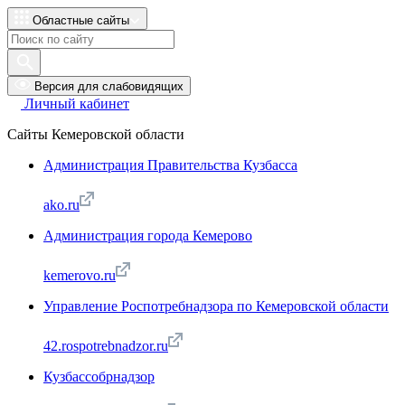
Областные сайты
Версия для слабовидящих
Личный кабинет
Сайты Кемеровской области
Администрация Правительства Кузбасса
ako.ru
Администрация города Кемерово
kemerovo.ru
Управление Роспотребнадзора по Кемеровской области
42.rospotrebnadzor.ru
Кузбассобрнадзор