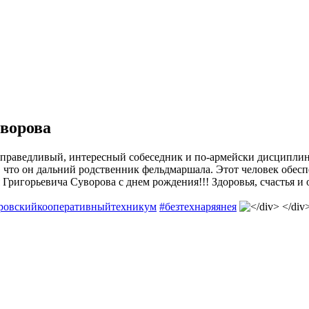
уворова
 справедливый, интересный собеседник и по-армейски дисципли
 что он дальний родственник фельдмаршала. Этот человек обеспе
Григорьевича Суворова с днем рождения!!! Здоровья, счастья и 
ровскийкооперативныйтехникум
#безтехнаряянея