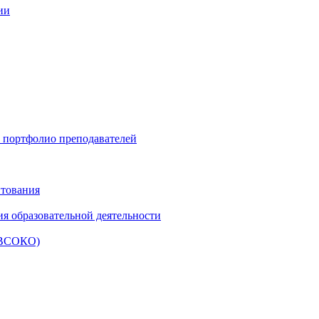
ии
и портфолио преподавателей
итования
ия образовательной деятельности
 (ВСОКО)