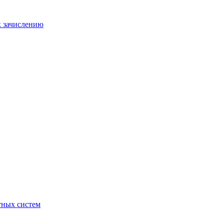
к зачислению
отных систем