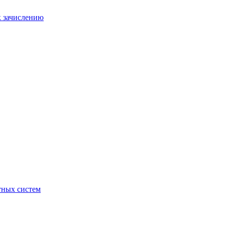
к зачислению
отных систем