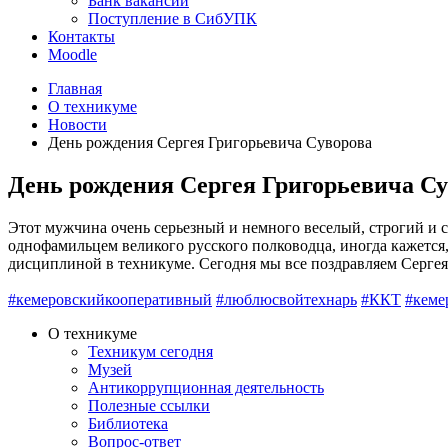
Банк вакансий
Поступление в СибУПК
Контакты
Moodle
Главная
О техникуме
Новости
День рождения Сергея Григорьевича Суворова
День рождения Сергея Григорьевича С
Этот мужчина очень серьезный и немного веселый, строгий и
однофамильцем великого русского полководца, иногда кажется,
дисциплиной в техникуме. Сегодня мы все поздравляем Сергея 
#кемеровскийкооперативный
#люблюсвойтехнарь
#ККТ
#кеме
О техникуме
Техникум сегодня
Музей
Антикоррупционная деятельность
Полезные ссылки
Библиотека
Вопрос-ответ