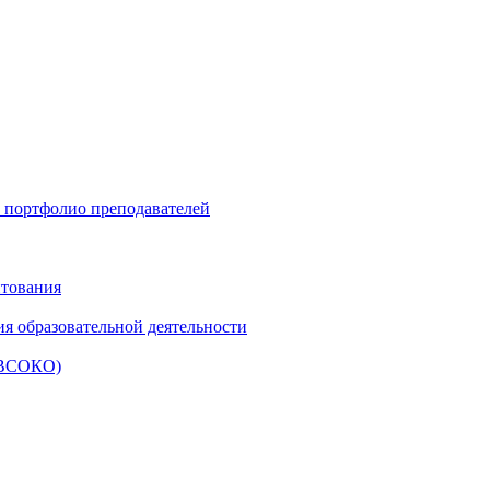
и портфолио преподавателей
итования
ия образовательной деятельности
 (ВСОКО)