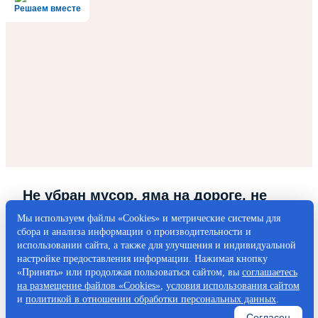
Решаем вместе
Не убран мусор, яма на дороге, не
горит фонарь?
Мы используем файлы «Cookies» и метрические системы для
сбора и анализа информации о производительности и
Столкнулись с проблемой — сообщите о ней!
использовании сайта, а также для улучшения и индивидуальной
настройке предоставления информации. Нажимая кнопку
«Принять» или продолжая пользоваться сайтом, вы
соглашаетесь
Написать о проблеме
на размещение файлов «Cookies»
,
условия использования сайтом
и
политикой в отношении обработки персональных данных
.
Согласен