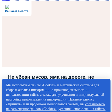
Решаем вместе
Не убран мусор, яма на дороге, не
горит фонарь?
Мы используем файлы «Cookies» и метрические системы для
сбора и анализа информации о производительности и
Столкнулись с проблемой — сообщите о ней!
использовании сайта, а также для улучшения и индивидуальной
настройке предоставления информации. Нажимая кнопку
«Принять» или продолжая пользоваться сайтом, вы
соглашаетесь
Написать о проблеме
на размещение файлов «Cookies»
,
условия использования сайтом