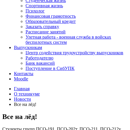
Студенческая жизнь
Спортивная жизнь
Психолог
Финансовая грамотность
Образовательный кредит
Заказать справку
Расписание занятий
Улетная работа - военная служба в войсках
беспилотных систем
Выпускникам
Центр содействия трудоустройству выпускников
Работодателю
Банк вакансий
Поступление в СибУПК
Контакты
Moodle
Главная
О техникуме
Новости
Все на лёд!
Все на лёд!
Студенты групп ПСО-191, ПСО-202т, ПСО-211, ПСО-212у