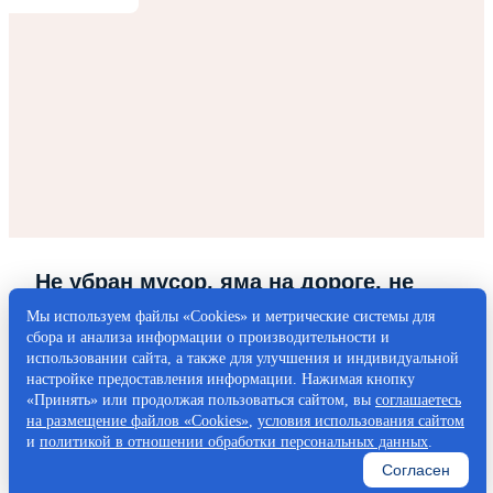
Не убран мусор, яма на дороге, не
горит фонарь?
Мы используем файлы «Cookies» и метрические системы для
сбора и анализа информации о производительности и
Столкнулись с проблемой — сообщите о ней!
использовании сайта, а также для улучшения и индивидуальной
настройке предоставления информации. Нажимая кнопку
«Принять» или продолжая пользоваться сайтом, вы
соглашаетесь
Написать о проблеме
на размещение файлов «Cookies»
,
условия использования сайтом
и
политикой в отношении обработки персональных данных
.
Согласен