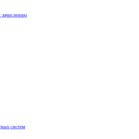
к зачислению
отных систем