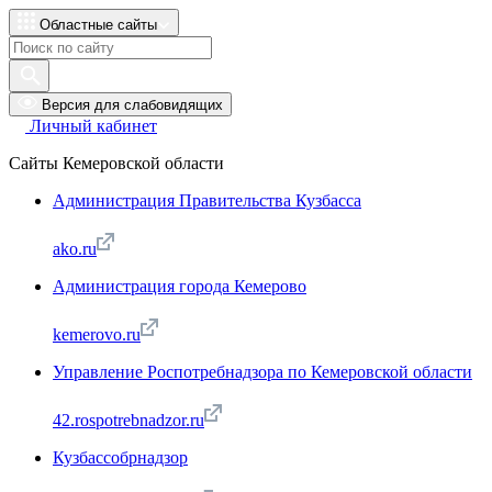
Областные сайты
Версия для слабовидящих
Личный кабинет
Сайты Кемеровской области
Администрация Правительства Кузбасса
ako.ru
Администрация города Кемерово
kemerovo.ru
Управление Роспотребнадзора по Кемеровской области
42.rospotrebnadzor.ru
Кузбассобрнадзор