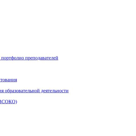
и портфолио преподавателей
итования
ия образовательной деятельности
 (ВСОКО)