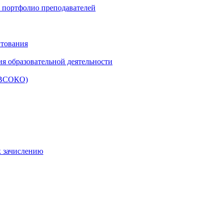
и портфолио преподавателей
итования
ия образовательной деятельности
 (ВСОКО)
к зачислению