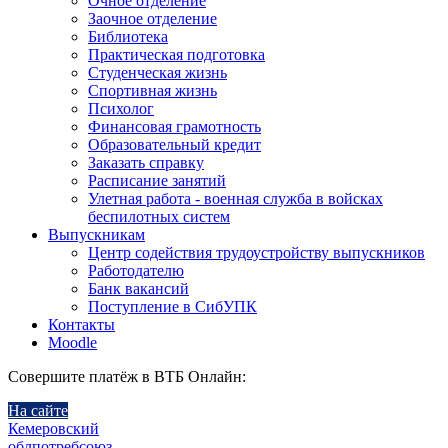
Очное отделение
Заочное отделение
Библиотека
Практическая подготовка
Студенческая жизнь
Спортивная жизнь
Психолог
Финансовая грамотность
Образовательный кредит
Заказать справку
Расписание занятий
Улетная работа - военная служба в войсках
беспилотных систем
Выпускникам
Центр содействия трудоустройству выпускников
Работодателю
Банк вакансий
Поступление в СибУПК
Контакты
Moodle
Совершите платёж в ВТБ Онлайн:
На сайте
Кемеровский
облпотребсоюз