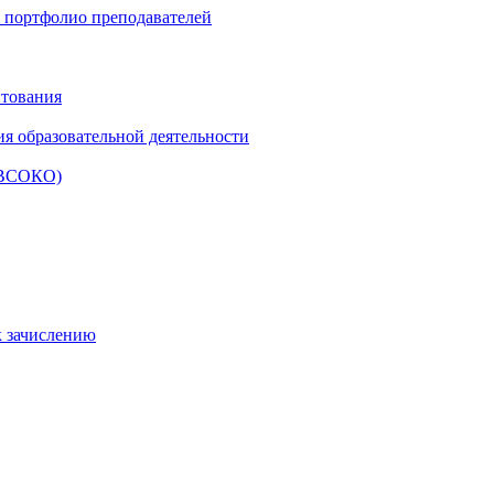
и портфолио преподавателей
итования
ия образовательной деятельности
 (ВСОКО)
к зачислению