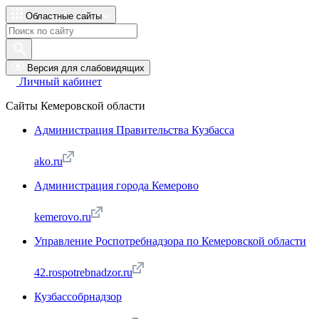
Областные сайты
Версия для слабовидящих
Личный кабинет
Сайты Кемеровской области
Администрация Правительства Кузбасса
ako.ru
Администрация города Кемерово
kemerovo.ru
Управление Роспотребнадзора по Кемеровской области
42.rospotrebnadzor.ru
Кузбассобрнадзор