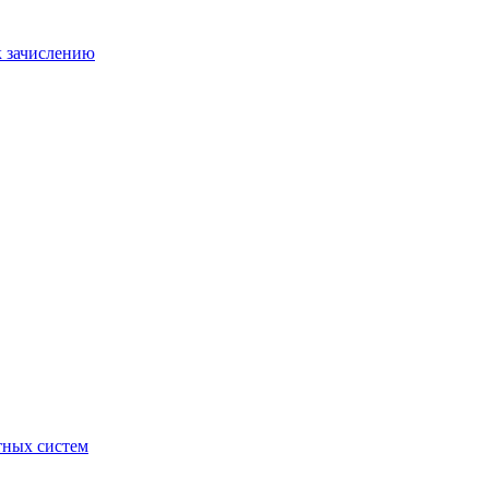
к зачислению
отных систем