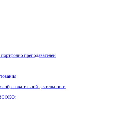
и портфолио преподавателей
итования
ия образовательной деятельности
 (ВСОКО)