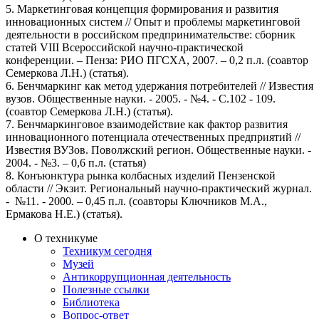
5. Маркетинговая концепция формирования и развития
инновационных систем // Опыт и проблемы маркетинговой
деятельности в российском предпринимательстве: сборник
статей VIII Всероссийской научно-практической
конференции. – Пенза: РИО ПГСХА, 2007. – 0,2 п.л. (соавтор
Семеркова Л.Н.) (статья).
6. Бенчмаркинг как метод удержания потребителей // Известия
вузов. Общественные науки. - 2005. - №4. - С.102 - 109.
(соавтор Семеркова Л.Н.) (статья).
7. Бенчмаркинговое взаимодействие как фактор развития
инновационного потенциала отечественных предприятий //
Известия ВУЗов. Поволжский регион. Общественные науки. -
2004. - №3. – 0,6 п.л. (статья)
8. Конъюнктура рынка колбасных изделий Пензенской
области // Экзит. Региональный научно-практический журнал.
- №11. - 2000. – 0,45 п.л. (соавторы Ключников М.А.,
Ермакова Н.Е.) (статья).
О техникуме
Техникум сегодня
Музей
Антикоррупционная деятельность
Полезные ссылки
Библиотека
Вопрос-ответ