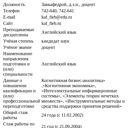
Должность
Завкафедрой, д.э.н., доцент
Телефон
742-640, 742-641
E-mail
kaf_fieb@edu.ru
Сайт
kaf_fieb.ru
Преподаваемые
Английский язык
дисциплины
Учёная степень
кандидат наук
Учёное звание
доцент
Наименование
направления
подготовки и
Английский язык
(или)
специальности
Данные о
Когнитивная бизнес-аналитика»
повышении
,«Когнитивная экономика»,
квалификации и
«Интеллектуальные информационные
(или)
системы», «Элементы теории нечетких
профессиональной
множеств», «Инструментальные методы и
переподготовке
средства поддержки принятия решений»
Общий стаж
24 года (c 11.02.2002)
работы
Стаж работы по
21 год (c 21.09.2004)