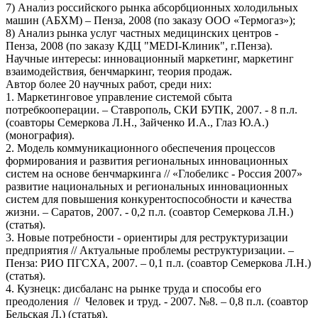
7) Анализ российского рынка абсорбционных холодильных
машин (АБХМ) – Пенза, 2008 (по заказу ООО «Термогаз»);
8) Анализ рынка услуг частных медицинских центров -
Пенза, 2008 (по заказу КДЦ "MEDI-Клиник", г.Пенза).
Научные интересы: инновационный маркетинг, маркетинг
взаимодействия, бенчмаркинг, теория продаж.
Автор более 20 научных работ, среди них:
1. Маркетинговое управление системой сбыта
потребкооперации. – Ставрополь, СКИ БУПК, 2007. - 8 п.л.
(соавторы Семеркова Л.Н., Зайченко И.А., Глаз Ю.А.)
(монография).
2. Модель коммуникационного обеспечения процессов
формирования и развития региональных инновационных
систем на основе бенчмаркинга // «Глобеликс - Россия 2007»
развитие национальных и региональных инновационных
систем для повышения конкурентоспособности и качества
жизни. – Саратов, 2007. - 0,2 п.л. (соавтор Семеркова Л.Н.)
(статья).
3. Новые потребности - ориентиры для реструктуризации
предприятия // Актуальные проблемы реструктуризации. –
Пенза: РИО ПГСХА, 2007. – 0,1 п.л. (соавтор Семеркова Л.Н.)
(статья).
4. Кузнецк: дисбаланс на рынке труда и способы его
преодоления // Человек и труд. - 2007. №8. – 0,8 п.л. (соавтор
Бельская Л.) (статья).