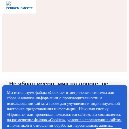
Решаем вместе
Не убран мусор, яма на дороге, не
горит фонарь?
Мы используем файлы «Cookies» и метрические системы для
сбора и анализа информации о производительности и
Столкнулись с проблемой — сообщите о ней!
использовании сайта, а также для улучшения и индивидуальной
настройке предоставления информации. Нажимая кнопку
«Принять» или продолжая пользоваться сайтом, вы
соглашаетесь
Написать о проблеме
на размещение файлов «Cookies»
,
условия использования сайтом
и
политикой в отношении обработки персональных данных
.