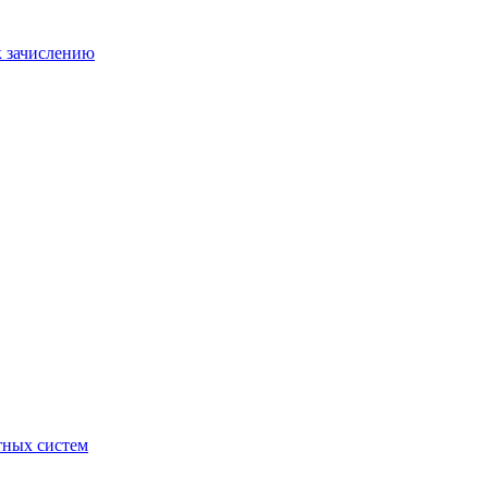
к зачислению
отных систем