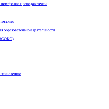
и портфолио преподавателей
итования
ия образовательной деятельности
 (ВСОКО)
к зачислению