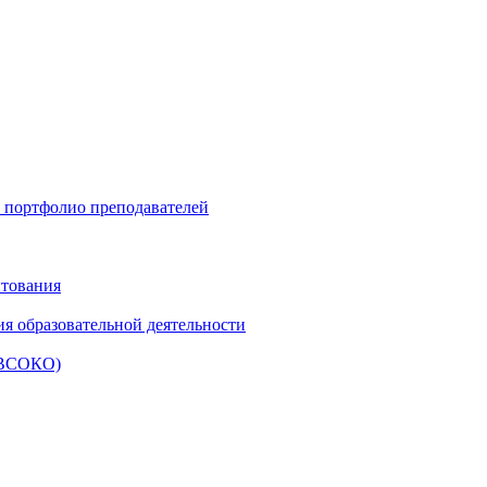
и портфолио преподавателей
итования
ия образовательной деятельности
 (ВСОКО)