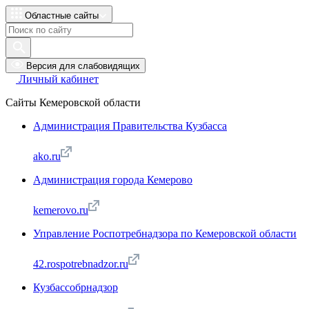
Областные сайты
Версия для слабовидящих
Личный кабинет
Сайты Кемеровской области
Администрация Правительства Кузбасса
ako.ru
Администрация города Кемерово
kemerovo.ru
Управление Роспотребнадзора по Кемеровской области
42.rospotrebnadzor.ru
Кузбассобрнадзор