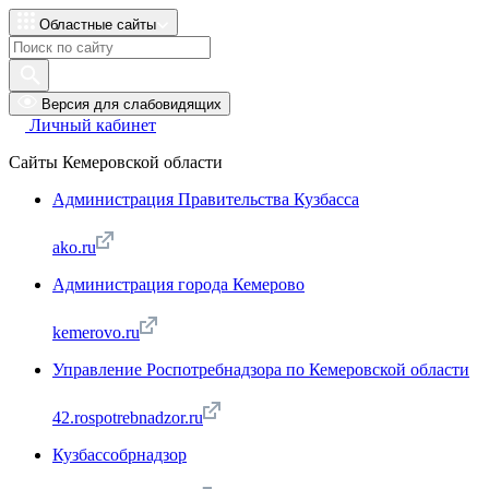
Областные сайты
Версия для слабовидящих
Личный кабинет
Сайты Кемеровской области
Администрация Правительства Кузбасса
ako.ru
Администрация города Кемерово
kemerovo.ru
Управление Роспотребнадзора по Кемеровской области
42.rospotrebnadzor.ru
Кузбассобрнадзор