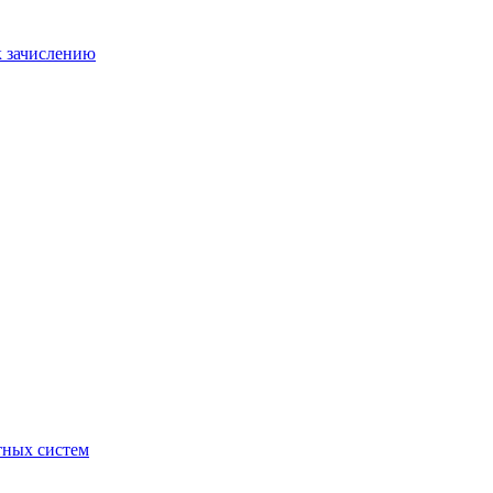
к зачислению
отных систем