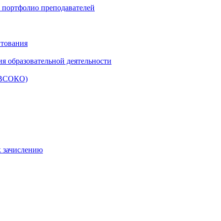
и портфолио преподавателей
итования
ия образовательной деятельности
 (ВСОКО)
к зачислению