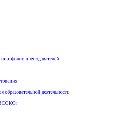
и портфолио преподавателей
итования
ия образовательной деятельности
 (ВСОКО)