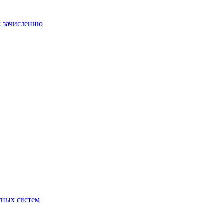
к зачислению
отных систем