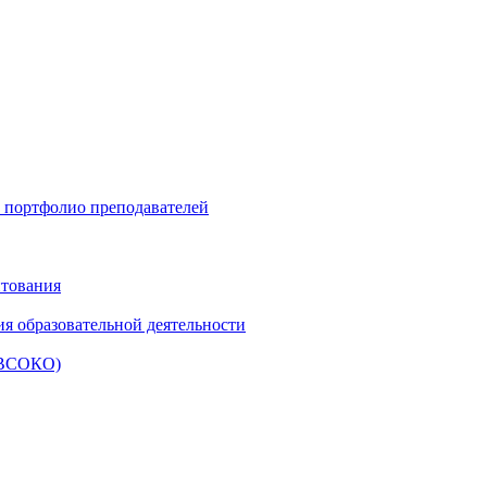
и портфолио преподавателей
итования
ия образовательной деятельности
 (ВСОКО)