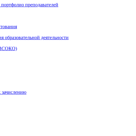
и портфолио преподавателей
итования
ия образовательной деятельности
 (ВСОКО)
к зачислению