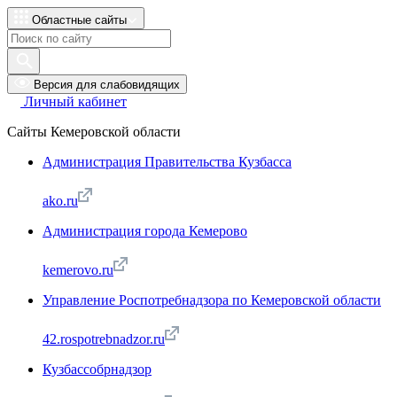
Областные сайты
Версия для слабовидящих
Личный кабинет
Сайты Кемеровской области
Администрация Правительства Кузбасса
ako.ru
Администрация города Кемерово
kemerovo.ru
Управление Роспотребнадзора по Кемеровской области
42.rospotrebnadzor.ru
Кузбассобрнадзор