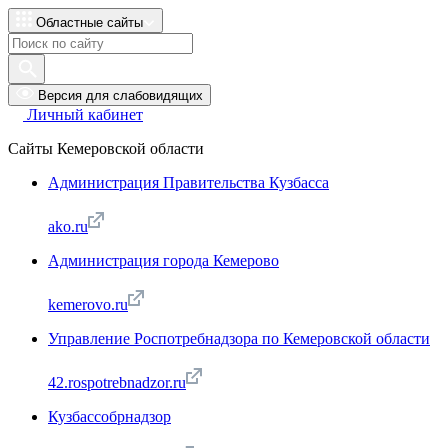
Областные сайты
Версия для слабовидящих
Личный кабинет
Сайты Кемеровской области
Администрация Правительства Кузбасса
ako.ru
Администрация города Кемерово
kemerovo.ru
Управление Роспотребнадзора по Кемеровской области
42.rospotrebnadzor.ru
Кузбассобрнадзор