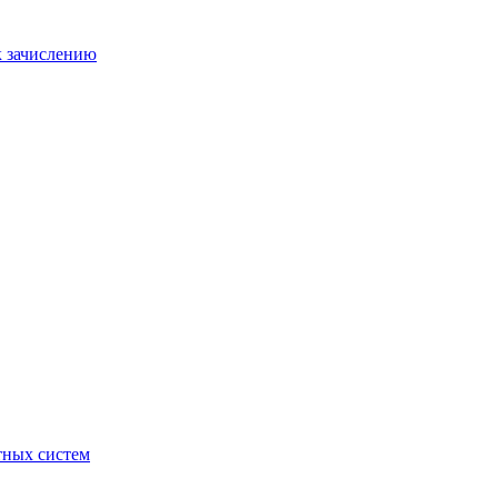
к зачислению
отных систем