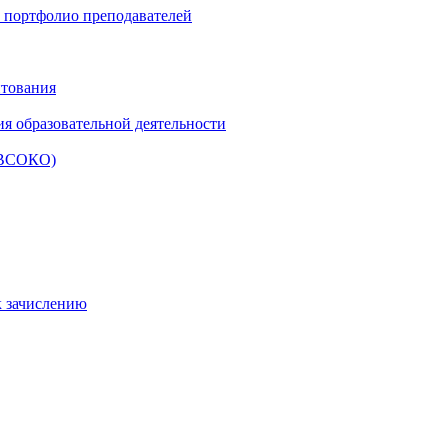
и портфолио преподавателей
итования
ия образовательной деятельности
 (ВСОКО)
к зачислению