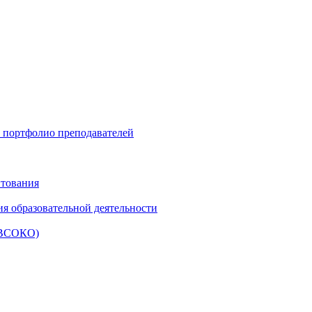
и портфолио преподавателей
итования
ия образовательной деятельности
 (ВСОКО)