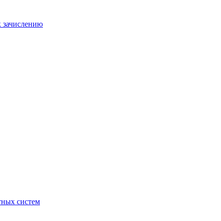
к зачислению
отных систем