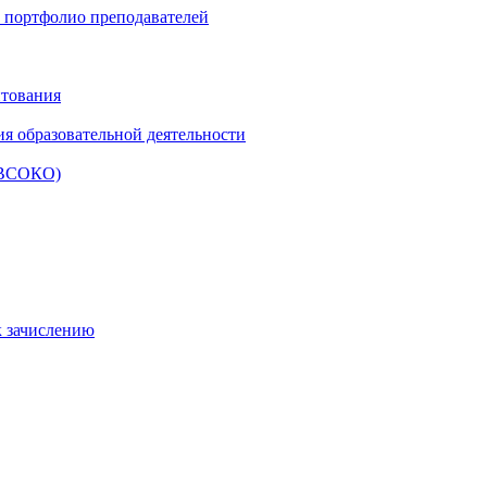
и портфолио преподавателей
итования
ия образовательной деятельности
 (ВСОКО)
к зачислению