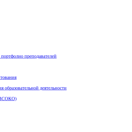
и портфолио преподавателей
итования
ия образовательной деятельности
 (ВСОКО)