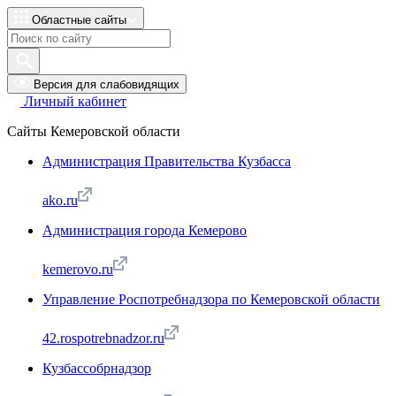
Областные сайты
Версия для слабовидящих
Личный кабинет
Сайты Кемеровской области
Администрация Правительства Кузбасса
ako.ru
Администрация города Кемерово
kemerovo.ru
Управление Роспотребнадзора по Кемеровской области
42.rospotrebnadzor.ru
Кузбассобрнадзор